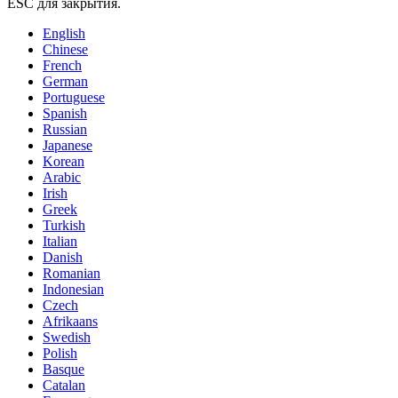
ESC для закрытия.
English
Chinese
French
German
Portuguese
Spanish
Russian
Japanese
Korean
Arabic
Irish
Greek
Turkish
Italian
Danish
Romanian
Indonesian
Czech
Afrikaans
Swedish
Polish
Basque
Catalan