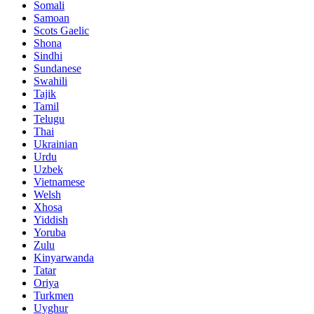
Somali
Samoan
Scots Gaelic
Shona
Sindhi
Sundanese
Swahili
Tajik
Tamil
Telugu
Thai
Ukrainian
Urdu
Uzbek
Vietnamese
Welsh
Xhosa
Yiddish
Yoruba
Zulu
Kinyarwanda
Tatar
Oriya
Turkmen
Uyghur