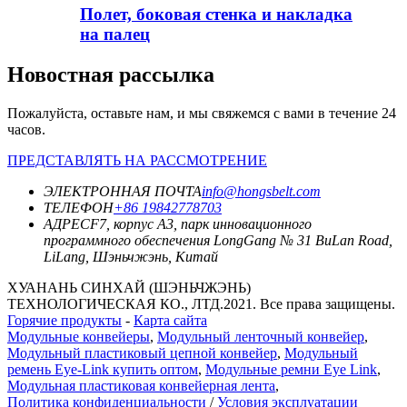
Полет, боковая стенка и накладка
на палец
Новостная рассылка
Пожалуйста, оставьте нам, и мы свяжемся с вами в течение 24
часов.
ПРЕДСТАВЛЯТЬ НА РАССМОТРЕНИЕ
ЭЛЕКТРОННАЯ ПОЧТА
info@hongsbelt.com
ТЕЛЕФОН
+86 19842778703
АДРЕС
F7, корпус A3, парк инновационного
программного обеспечения LongGang № 31 BuLan Road,
LiLang, Шэньчжэнь, Китай
ХУАНАНЬ СИНХАЙ (ШЭНЬЧЖЭНЬ)
ТЕХНОЛОГИЧЕСКАЯ КО., ЛТД.2021. Все права защищены.
Горячие продукты
-
Карта сайта
Модульные конвейеры
,
Модульный ленточный конвейер
,
Модульный пластиковый цепной конвейер
,
Модульный
ремень Eye-Link купить оптом
,
Модульные ремни Eye Link
,
Модульная пластиковая конвейерная лента
,
Политика конфиденциальности
/
Условия эксплуатации