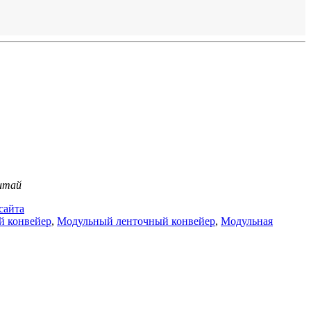
Китай
сайта
й конвейер
,
Модульный ленточный конвейер
,
Модульная