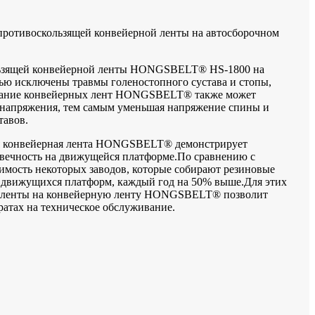
противоскользящей конвейерной ленты на автосборочном
льзящей конвейерной ленты HONGSBELT® HS-1800 на
ью исключены травмы голеностопного сустава и стопы,
вание конвейерных лент HONGSBELT® также может
 напряжения, тем самым уменьшая напряжение спины и
тавов.
ая конвейерная лента HONGSBELT® демонстрирует
овечность на движущейся платформе.По сравнению с
ость некоторых заводов, которые собирают резиновые
) движущихся платформ, каждый год на 50% выше.Для этих
й ленты на конвейерную ленту HONGSBELT® позволит
ратах на техническое обслуживание.