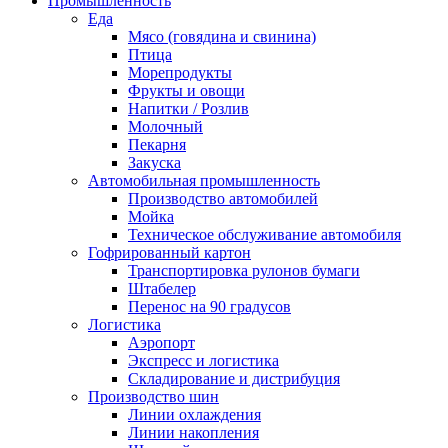
Промышленность
Еда
Мясо (говядина и свинина)
Птица
Морепродукты
Фрукты и овощи
Напитки / Розлив
Молочный
Пекарня
Закуска
Автомобильная промышленность
Производство автомобилей
Мойка
Техническое обслуживание автомобиля
Гофрированный картон
Транспортировка рулонов бумаги
Штабелер
Перенос на 90 градусов
Логистика
Аэропорт
Экспресс и логистика
Складирование и дистрибуция
Производство шин
Линии охлаждения
Линии накопления