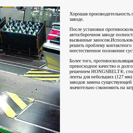
Хорошая производительность 
заводе.
После установки противоско
автосборочном заводе полност
вызванные заносом.Использо
решить проблему контактного
неестественное положение сус
Более того, противоскользящ
превосходное качество и долг
решением HONGSBELT®, стоим
ленты для небольших (127 мм
заводов замена существующе
значительно сэкономить на зат