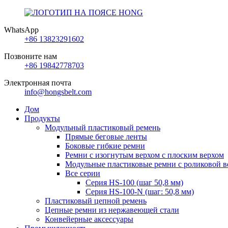
WhatsApp
+86 13823291602
Позвоните нам
+86 19842778703
Электронная почта
info@hongsbelt.com
Дом
Продукты
Модульный пластиковый ремень
Прямые беговые ленты
Боковые гибкие ремни
Ремни с изогнутым верхом с плоским верхом
Модульные пластиковые ремни с роликовой в
Все серии
Серия HS-100 (шаг 50,8 мм)
Серия HS-100-N (шаг: 50,8 мм)
Пластиковый цепной ремень
Цепные ремни из нержавеющей стали
Конвейерные аксессуары