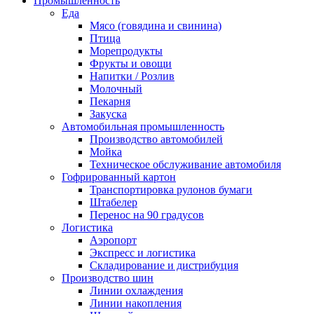
Промышленность
Еда
Мясо (говядина и свинина)
Птица
Морепродукты
Фрукты и овощи
Напитки / Розлив
Молочный
Пекарня
Закуска
Автомобильная промышленность
Производство автомобилей
Мойка
Техническое обслуживание автомобиля
Гофрированный картон
Транспортировка рулонов бумаги
Штабелер
Перенос на 90 градусов
Логистика
Аэропорт
Экспресс и логистика
Складирование и дистрибуция
Производство шин
Линии охлаждения
Линии накопления