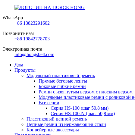
WhatsApp
+86 13823291602
Позвоните нам
+86 19842778703
Электронная почта
info@hongsbelt.com
Дом
Продукты
Модульный пластиковый ремень
Прямые беговые ленты
Боковые гибкие ремни
Ремни с изогнутым верхом с плоским верхом
Модульные пластиковые ремни с роликовой в
Все серии
Серия HS-100 (шаг 50,8 мм)
Серия HS-100-N (шаг: 50,8 мм)
Пластиковый цепной ремень
Цепные ремни из нержавеющей стали
Конвейерные аксессуары