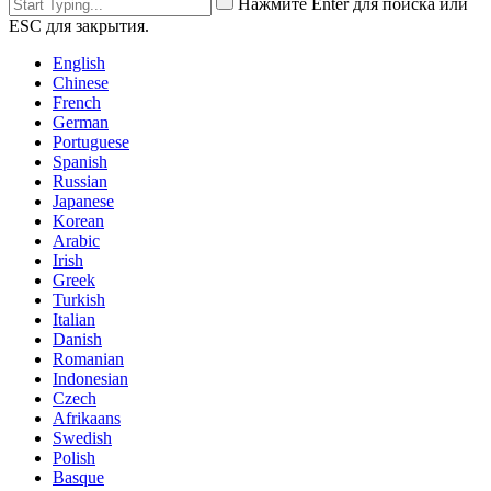
Нажмите Enter для поиска или
ESC для закрытия.
English
Chinese
French
German
Portuguese
Spanish
Russian
Japanese
Korean
Arabic
Irish
Greek
Turkish
Italian
Danish
Romanian
Indonesian
Czech
Afrikaans
Swedish
Polish
Basque